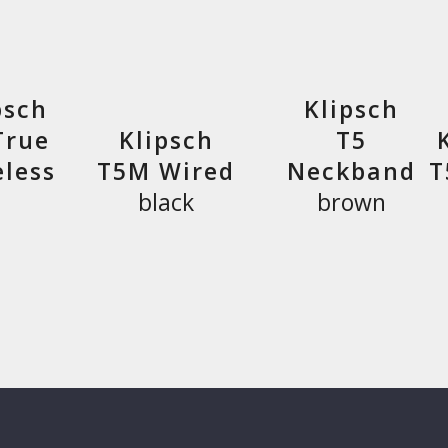
psch
Klipsch
True
Klipsch
T5
eless
T5M Wired
Neckband
T
black
brown