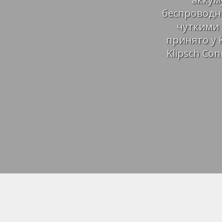
беспроводны
чуткими 
принято у 
Klipsch Co