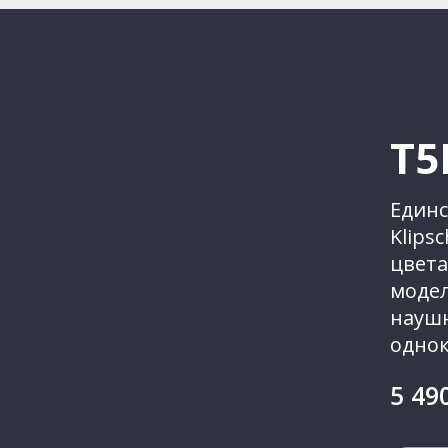
T5
Единс
Klips
цвета
модел
наушн
одно
5 49